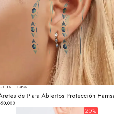
ARETES
TOPOS
Aretes de Plata Abiertos Protección Hams
$
50,000
20%