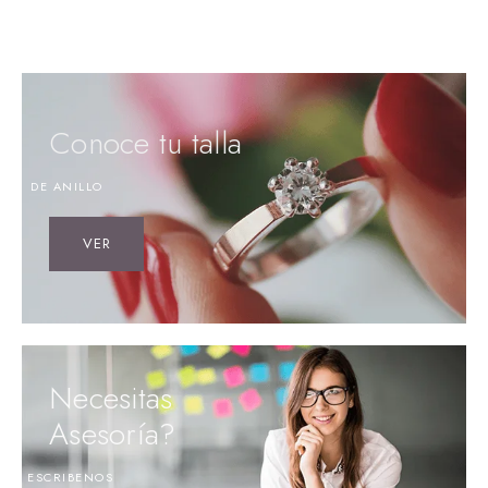
Conoce tu talla
DE ANILLO
VER
Necesitas
Asesoría?
ESCRIBENOS