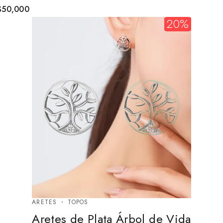
$
50,000
20%
ARETES
TOPOS
Aretes de Plata Árbol de Vida