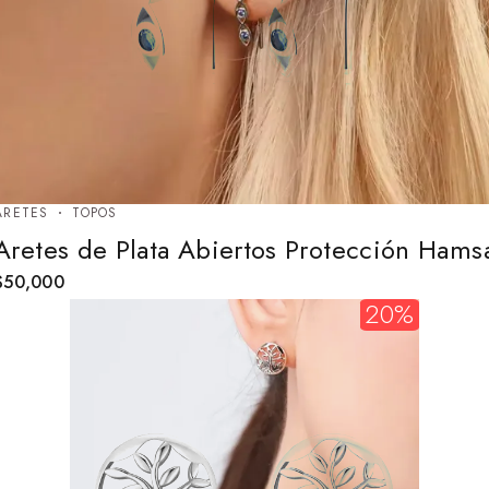
ARETES
TOPOS
Aretes de Plata Abiertos Protección Hams
$
50,000
20%