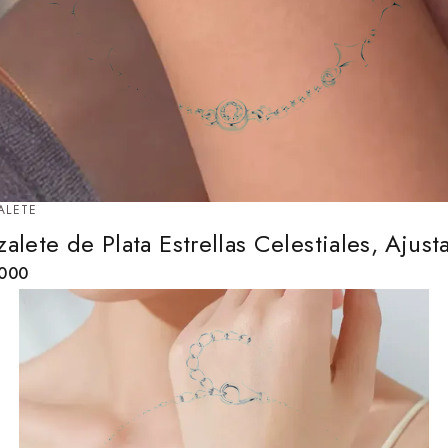
ALETE
zalete de Plata Estrellas Celestiales, Ajust
,000