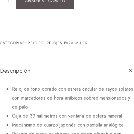
AÑADIR AL CARRITO
CATEGORÍAS:
RELOJES
,
RELOJES PARA MUJER
Descripción
Reloj de tono dorado con esfera circular de rayos solares
con marcadores de hora arábicos sobredimensionados y
de palo
Caja de 39 milímetros con ventana de esfera mineral
Mecanismo de cuarzo japonés con pantalla analógica
Pulsera de cinco eslabones con cierre plegable con