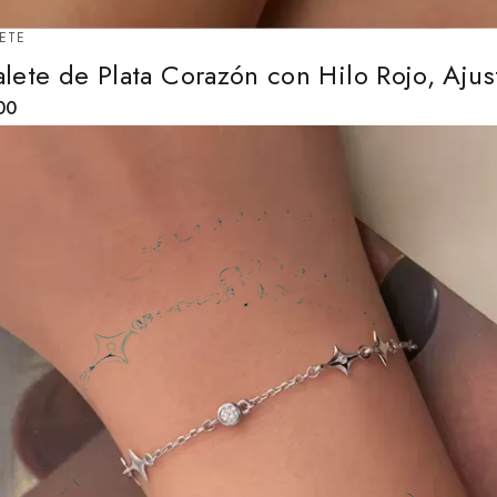
ETE
alete de Plata Corazón con Hilo Rojo, Ajus
00