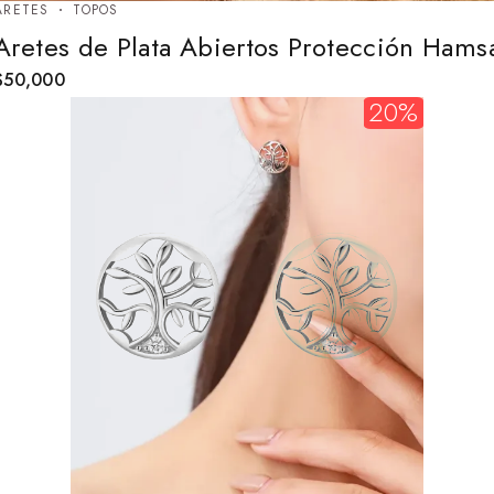
ARETES
TOPOS
Aretes de Plata Abiertos Protección Hams
$
50,000
20%