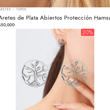
ARETES
TOPOS
Aretes de Plata Abiertos Protección Hams
$
50,000
20%