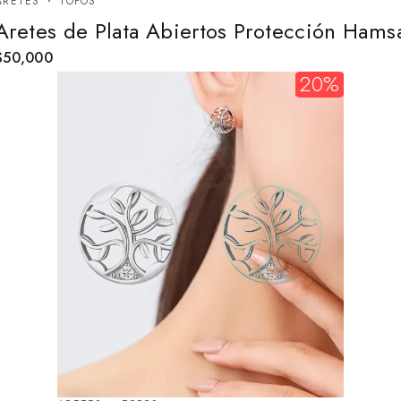
ARETES
TOPOS
Aretes de Plata Abiertos Protección Hams
$
50,000
20%