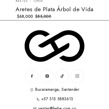
ARETES
TOPOS
Aretes de Plata Árbol de Vida
$
68,000
$
85,000
Bucaramanga, Santander
+57 315 5883613
ventas@hebe.com.co