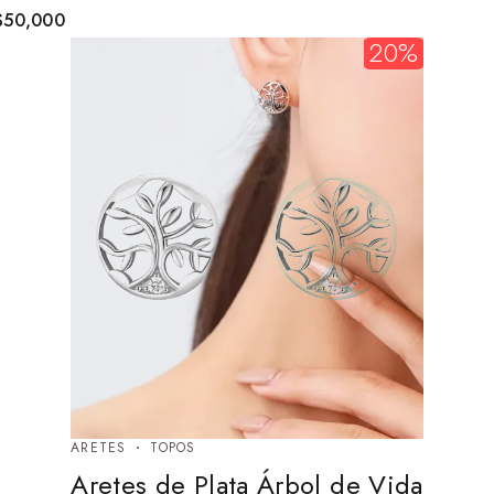
$
50,000
20%
ARETES
TOPOS
Aretes de Plata Árbol de Vida