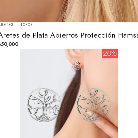
ARETES
TOPOS
Aretes de Plata Abiertos Protección Hams
$
50,000
20%