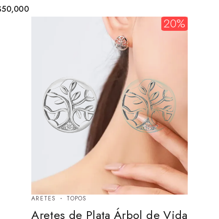
$
50,000
20%
ARETES
TOPOS
Aretes de Plata Árbol de Vida