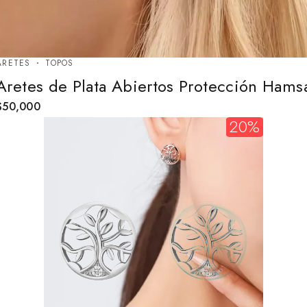
ARETES
TOPOS
Aretes de Plata Abiertos Protección Hams
$
50,000
20%