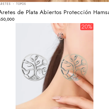
ARETES
TOPOS
Aretes de Plata Abiertos Protección Hams
$
50,000
20%