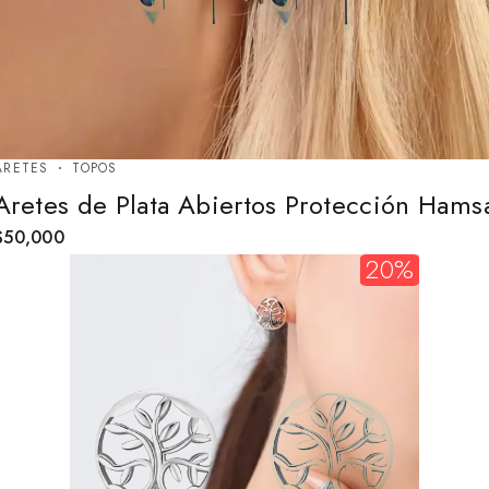
ARETES
TOPOS
Aretes de Plata Abiertos Protección Hams
$
50,000
20%