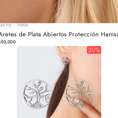
ARETES
TOPOS
Aretes de Plata Abiertos Protección Hams
$
50,000
20%