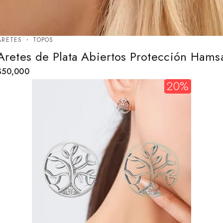
ARETES
TOPOS
Aretes de Plata Abiertos Protección Hams
$
50,000
20%