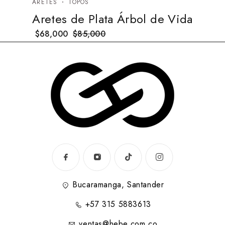
ARETES
TOPOS
Aretes de Plata Árbol de Vida
$
68,000
$
85,000
Bucaramanga, Santander
+57 315 5883613
ventas@hebe.com.co