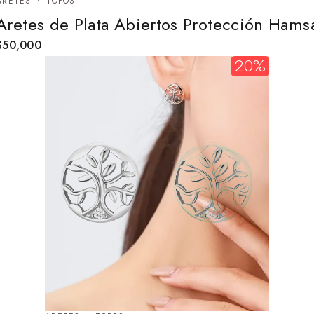
ARETES
TOPOS
Aretes de Plata Abiertos Protección Hams
$
50,000
20%