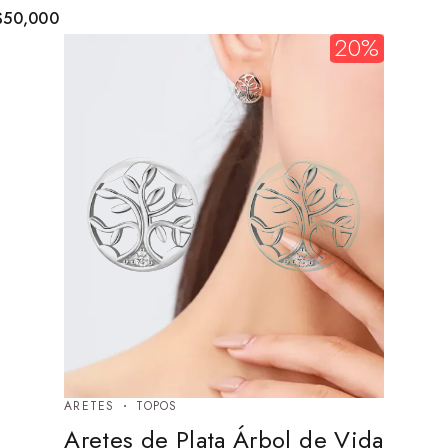
$
50,000
20%
ARETES
TOPOS
Aretes de Plata Árbol de Vida