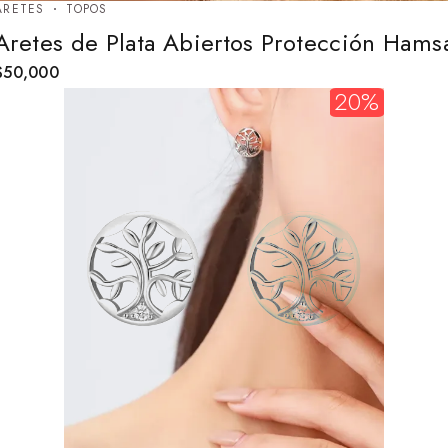
ARETES
TOPOS
Aretes de Plata Abiertos Protección Hams
$
50,000
20%