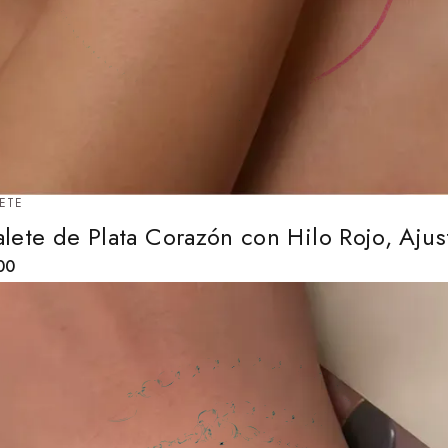
ETE
alete de Plata Corazón con Hilo Rojo, Ajus
00