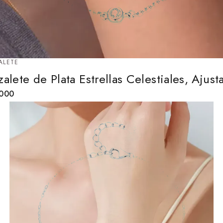
ALETE
zalete de Plata Estrellas Celestiales, Ajust
,000