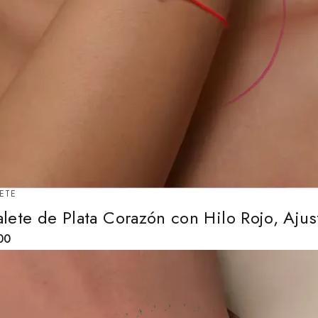
ETE
alete de Plata Corazón con Hilo Rojo, Ajus
00