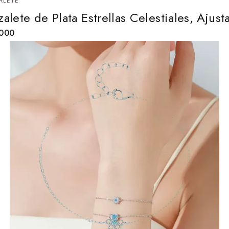
ALETE
zalete de Plata Estrellas Celestiales, Ajust
,000