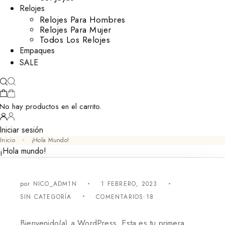
Relojes
Relojes Para Hombres
Relojes Para Mujer
Todos Los Relojes
Empaques
SALE
No hay productos en el carrito.
Iniciar sesión
Inicio
¡Hola Mundo!
¡Hola mundo!
por
NICO_ADM1N
1 FEBRERO, 2023
SIN CATEGORÍA
COMENTARIOS:18
Bienvenido(a) a WordPress. Esta es tu primera